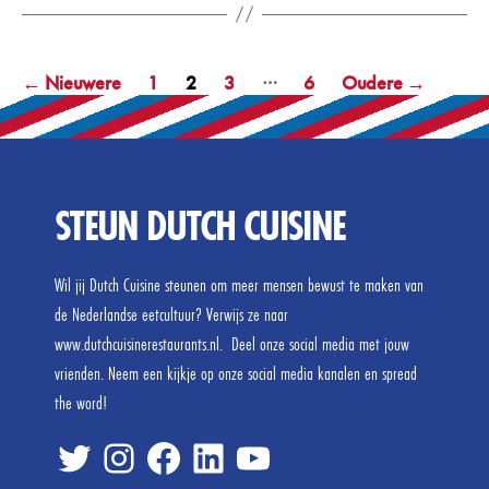
Berichtnavigatie
…
←
Nieuwere
1
2
3
6
Oudere
→
STEUN DUTCH CUISINE
Wil jij Dutch Cuisine steunen om meer mensen bewust te maken van
de Nederlandse eetcultuur? Verwijs ze naar
www.dutchcuisinerestaurants.nl. Deel onze social media met jouw
vrienden. Neem een kijkje op onze social media kanalen en spread
the word!
twitter
inste
FB
linked
tube