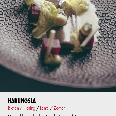
HARLINGSLA
Bieten
/
Haring
/
Lente
/
Zomer