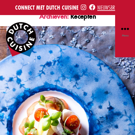
INSTE
FB
CONNECT MET DUTCH CUISINE
NIEUWSBRIEF
Archieven:
Recepten
Menu
Dutch
Cuisine