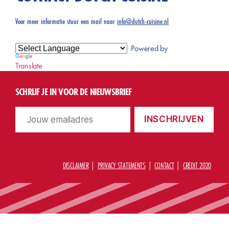
Voor meer informatie stuur een mail naar
info@dutch-cuisine.nl
Powered by
Translate
SCHRIJF JE IN VOOR DE NIEUWSBRIEF
DISCLAIMER
PRIVACY STATEMENTS
CONTACT
CREDIT 2020
O
©
m
2
h
0
o
2