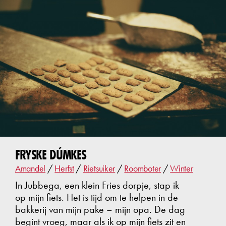
FRYSKE DÚMKES
Amandel
/
Herfst
/
Rietsuiker
/
Roomboter
/
Winter
In Jubbega, een klein Fries dorpje, stap ik
op mijn fiets. Het is tijd om te helpen in de
bakkerij van mijn pake – mijn opa. De dag
begint vroeg, maar als ik op mijn fiets zit en