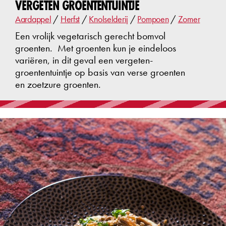
VERGETEN GROENTENTUINTJE
Aardappel
/
Herfst
/
Knolselderij
/
Pompoen
/
Zomer
Een vrolijk vegetarisch gerecht bomvol
groenten. Met groenten kun je eindeloos
variëren, in dit geval een vergeten-
groententuintje op basis van verse groenten
en zoetzure groenten.