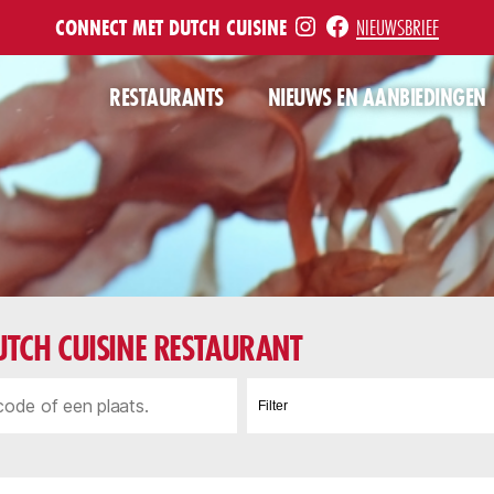
INSTE
FB
CONNECT MET DUTCH CUISINE
NIEUWSBRIEF
RESTAURANTS
NIEUWS EN AANBIEDINGEN
TCH CUISINE RESTAURANT