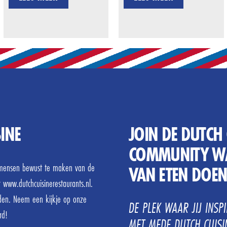
INE
JOIN DE DUTCH 
COMMUNITY WA
r mensen bewust te maken van de
VAN ETEN DOE
r www.dutchcuisinerestaurants.nl.
den. Neem een kijkje op onze
DE PLEK WAAR JIJ INSP
rd!
MET MEDE DUTCH CUISIN