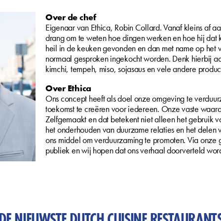
Over de chef
Eigenaar van Ethica, Robin Collard. Vanaf kleins af a
drang om te weten hoe dingen werken en hoe hij dat k
heil in de keuken gevonden en dan met name op het v
normaal gesproken ingekocht worden. Denk hierbij aan 
kimchi, tempeh, miso, sojasaus en vele andere produc
Over Ethica
Ons concept heeft als doel onze omgeving te verdu
toekomst te creëren voor iedereen. Onze vaste waard
Zelfgemaakt en dat betekent niet alleen het gebruik
het onderhouden van duurzame relaties en het delen v
ons middel om verduurzaming te promoten. Via onze 
publiek en wij hopen dat ons verhaal doorverteld word
DE NIEUWSTE DUTCH CUISINE RESTAURANT