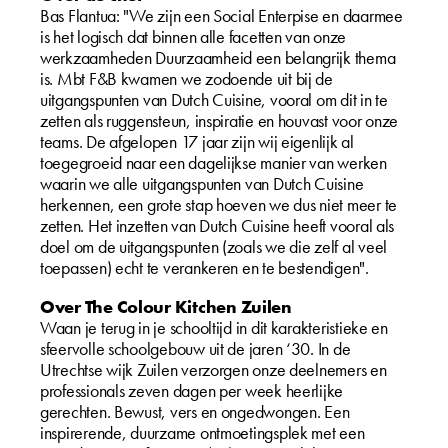
Bas Flantua: "We zijn een Social Enterpise en daarmee
is het logisch dat binnen alle facetten van onze
werkzaamheden Duurzaamheid een belangrijk thema
is. Mbt F&B kwamen we zodoende uit bij de
uitgangspunten van Dutch Cuisine, vooral om dit in te
zetten als ruggensteun, inspiratie en houvast voor onze
teams. De afgelopen 17 jaar zijn wij eigenlijk al
toegegroeid naar een dagelijkse manier van werken
waarin we alle uitgangspunten van Dutch Cuisine
herkennen, een grote stap hoeven we dus niet meer te
zetten. Het inzetten van Dutch Cuisine heeft vooral als
doel om de uitgangspunten (zoals we die zelf al veel
toepassen) echt te verankeren en te bestendigen".
Over The Colour Kitchen Zuilen
Waan je terug in je schooltijd in dit karakteristieke en
sfeervolle schoolgebouw uit de jaren ‘30. In de
Utrechtse wijk Zuilen verzorgen onze deelnemers en
professionals zeven dagen per week heerlijke
gerechten. Bewust, vers en ongedwongen. Een
inspirerende, duurzame ontmoetingsplek met een