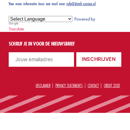
Voor meer informatie stuur een mail naar
info@dutch-cuisine.nl
Powered by
Translate
SCHRIJF JE IN VOOR DE NIEUWSBRIEF
DISCLAIMER
PRIVACY STATEMENTS
CONTACT
CREDIT 2020
O
©
m
2
h
0
o
2
o
6
g