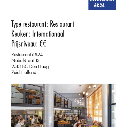
6&24
Type restaurant: Restaurant
Keuken: Internationaal
Prijsniveau: €€
Restaurant 6&24
Nobelstraat
13
2513 BC
Den Haag
Zuid-Holland