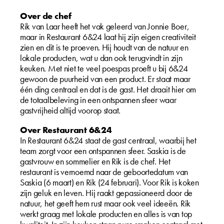
Over de chef
Rik van Laar heeft het vak geleerd van Jonnie Boer,
maar in Restaurant 6&24 laat hij zijn eigen creativiteit
zien en dit is te proeven. Hij houdt van de natuur en
lokale producten, wat u dan ook terugvindt in zijn
keuken. Met niet te veel poespas proeft u bij 6&24
gewoon de puurheid van een product. Er staat maar
één ding centraal en dat is de gast. Het draait hier om
de totaalbeleving in een ontspannen sfeer waar
gastvrijheid altijd voorop staat.
Over Restaurant 6&24
In Restaurant 6&24 staat de gast centraal, waarbij het
team zorgt voor een ontspannen sfeer. Saskia is de
gastvrouw en sommelier en Rik is de chef. Het
restaurant is vernoemd naar de geboortedatum van
Saskia (6 maart) en Rik (24 februari). Voor Rik is koken
zijn geluk en leven. Hij raakt gepassioneerd door de
natuur, het geeft hem rust maar ook veel ideeën. Rik
werkt graag met lokale producten en alles is van top