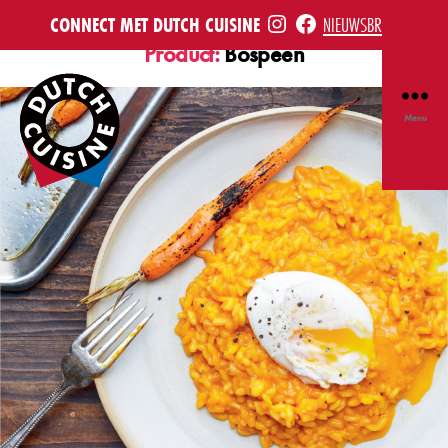
INSTE
FB
CONNECT MET DUTCH CUISINE
NIEUWSBRIEF
Product:
Bospeen
Menu
Dutch
Cuisine