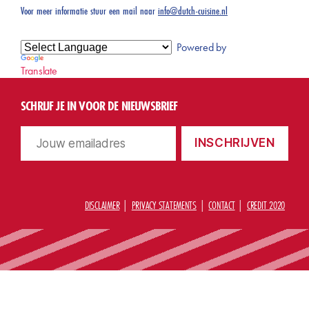
Voor meer informatie stuur een mail naar
info@dutch-cuisine.nl
Powered by
Translate
SCHRIJF JE IN VOOR DE NIEUWSBRIEF
DISCLAIMER
PRIVACY STATEMENTS
CONTACT
CREDIT 2020
O
©
m
2
h
0
o
2
o
6
g