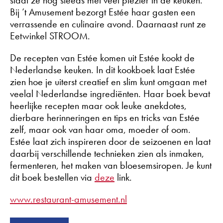
staat ze nog steeds met veel plezier in de keuken.
Bij ’t Amusement bezorgt Estée haar gasten een
verrassende en culinaire avond. Daarnaast runt ze
Eetwinkel STROOM.
De recepten van Estée komen uit Estée kookt de
Nederlandse keuken. In dit kookboek laat Estée
zien hoe je uiterst creatief en slim kunt omgaan met
veelal Nederlandse ingrediënten. Haar boek bevat
heerlijke recepten maar ook leuke anekdotes,
dierbare herinneringen en tips en tricks van Estée
zelf, maar ook van haar oma, moeder of oom.
Estée laat zich inspireren door de seizoenen en laat
daarbij verschillende technieken zien als inmaken,
fermenteren, het maken van bloesemsiropen. Je kunt
dit boek bestellen via
deze
link.
www.restaurant-amusement.nl