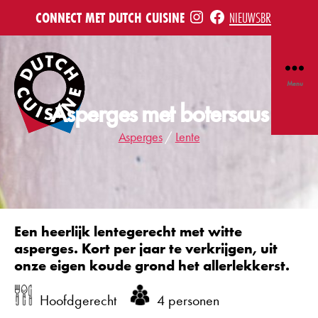
INSTE
FB
CONNECT MET DUTCH CUISINE
NIEUWSBRIEF
Menu
Asperges met botersaus
Asperges
/
Lente
Dutch
Cuisine
Een heerlijk lentegerecht met witte
asperges. Kort per jaar te verkrijgen, uit
onze eigen koude grond het allerlekkerst.
Hoofdgerecht
4 personen