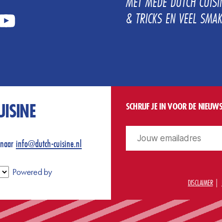
MET MEDE DUTCH CUISIN
& TRICKS EN VEEL SMAK
tube
UISINE
SCHRIJF JE IN VOOR DE NIEUWS
 naar
info@dutch-cuisine.nl
Powered by
DISCLAIMER