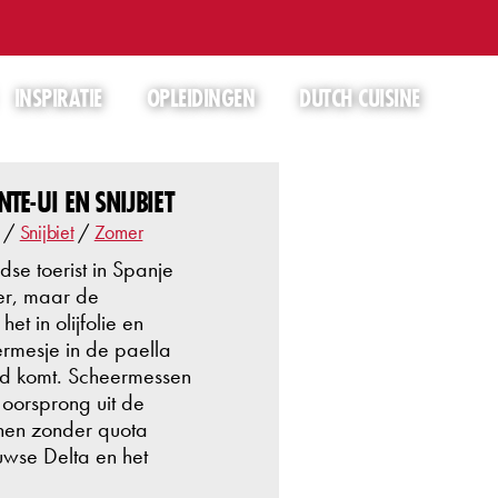
INSPIRATIE
OPLEIDINGEN
DUTCH CUISINE
TE-UI EN SNIJBIET
/
Snijbiet
/
Zomer
se toerist in Spanje
ver, maar de
et in olijfolie en
rmesje in de paella
and komt. Scheermessen
 oorsprong uit de
nen zonder quota
uwse Delta en het