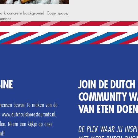
 dark concrete background. Copy space,
banner
INE
JOIN DE DUTCH 
COMMUNITY WA
r mensen bewust te maken van de
VAN ETEN DOE
r www.dutchcuisinerestaurants.nl.
den. Neem een kijkje op onze
DE PLEK WAAR JIJ INSP
rd!