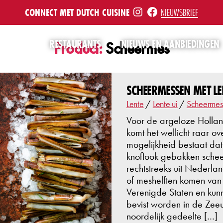
INSTE
FB
CONNECT MET DUTCH CUISINE
NIEUWSBRIEF
RESTAURANTS
NIEUWS EN AANBIEDINGEN
Product:
Scheermes
SCHEERMESSEN MET LEN
Lente
/
Lente ui
/
Scheermes
Voor de argeloze Holland
komt het wellicht raar o
mogelijkheid bestaat dat h
knoflook gebakken schee
rechtstreeks uit Nederl
of meshelften komen van
Verenigde Staten en kun
bevist worden in de Zee
noordelijk gedeelte […]